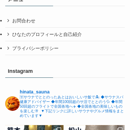
お問合わせ
ひなたのプロフィールと自己紹介
プライバシーポリシー
Instagram
hinata_sauna
🈂️サウナでととのったあとはおいしいサ飯で🏝️
⁡◆サウナスパ
健康アドバイザー
◆年間100回超のサ活でととのう💦
◆年間
50回超のフライトで全国各地へ✈️
◆全国各地の美味しいもの
を楽しむ🥂
⁡
▼下記リンクに詳しいサウナやグルメ情報をまと
めています▼