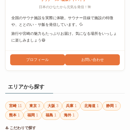
日本のひなたから元気を発信！🌺
全国のサウナ施設を実際に体験。サウナー目線で施設の特徴
や、ととのい・サ飯を発信しています。💦
旅行や宮崎の魅力もたっぷりお届け。気になる場所をいっしょ
に楽しみましょう😆
プロフィール
お問い合わせ
エリアから探す
宮崎
11
東京
3
大阪
3
兵庫
1
北海道
1
静岡
1
熊本
1
福岡
1
福島
1
海外
1
♨️ こだわりで探す