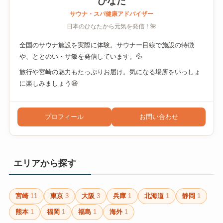
ひなた
サウナ・スパ健康アドバイザー
日本のひなたから元気を発信！🌺
全国のサウナ施設を実際に体験。サウナー目線で施設の特徴
や、ととのい・サ飯を発信しています。💦
旅行や宮崎の魅力もたっぷりお届け。気になる場所をいっしょ
に楽しみましょう😆
プロフィール
お問い合わせ
エリアから探す
宮崎
11
東京
3
大阪
3
兵庫
1
北海道
1
静岡
1
熊本
1
福岡
1
福島
1
海外
1