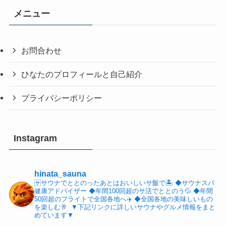
メニュー
お問合わせ
ひなたのプロフィールと自己紹介
プライバシーポリシー
Instagram
hinata_sauna
🈂️サウナでととのったあとはおいしいサ飯で🏝️
⁡◆サウナスパ
健康アドバイザー
◆年間100回超のサ活でととのう💦
◆年間
50回超のフライトで全国各地へ✈️
◆全国各地の美味しいもの
を楽しむ🥂
⁡
▼下記リンクに詳しいサウナやグルメ情報をまと
めています▼