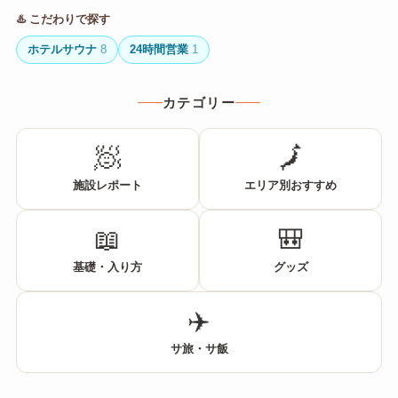
♨️ こだわりで探す
ホテルサウナ
8
24時間営業
1
カテゴリー
🧖
🗾
施設レポート
エリア別おすすめ
📖
🎒
基礎・入り方
グッズ
✈️
サ旅・サ飯