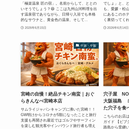
「極楽温泉 匠の宿」。名前からして、ととの
でしょ」と、ど
いそうでしょう？😆 ここは九州山河料理を出
も、愛媛・松
す温泉宿でありながら、日帰り入浴でも本格
にあるこのホ
的なサウナと、黄金色の温泉、そして...
く裏切ってくれ
2026年6月15日
2026年6月14日
サ旅・サ飯
宮崎の自慢！絶品チキン南蛮｜おぐ
穴子屋 NO
らきんなべ宮崎本店
大阪福島 
た穴子を食
サムライジャパンキャンプに沸いた宮崎！！
GW明けからコロナが5類になったことと旅行
こちらのお店は
支援も再開され最近ではゴルフやサーフィン
ガイド 【ビブ
を楽しむ観光客やインバウンド旅行者も増え
路島から受継い