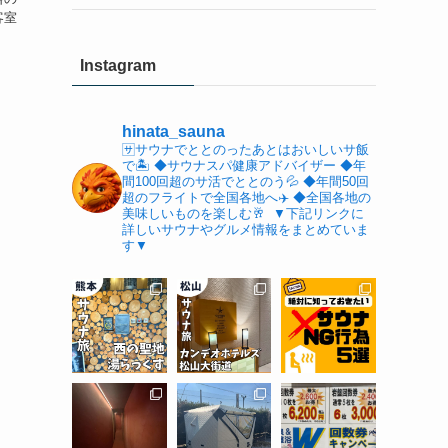
客室
Instagram
hinata_sauna
🈂️サウナでととのったあとはおいしいサ飯
で🏝️
⁡◆サウナスパ健康アドバイザー
◆年
間100回超のサ活でととのう💦
◆年間50回
超のフライトで全国各地へ✈️
◆全国各地の
美味しいものを楽しむ🥂
⁡
▼下記リンクに
詳しいサウナやグルメ情報をまとめていま
す▼