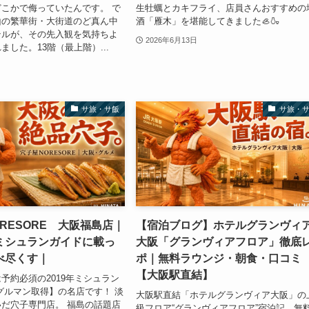
こかで侮っていたんです。 で
生牡蠣とカキフライ、店員さんおすすめの
山の繁華街・大街道のど真ん中
酒「雁木」を堪能してきました🦪🍶
テルが、その先入観を気持ちよ
2026年6月13日
ました。13階（最上階）...
サ旅・サ飯
サ旅・
RESORE 大阪福島店｜
【宿泊ブログ】ホテルグランヴィ
ミシュランガイドに載っ
大阪「グランヴィアフロア」徹底
べ尽くす｜
ポ｜無料ラウンジ・朝食・口コミ
【大阪駅直結】
予約必須の2019年ミシュラン
グルマン取得】の名店です！ 淡
大阪駅直結「ホテルグランヴィア大阪」の
だ穴子専門店。 福島の話題店
級フロア“グランヴィアフロア”宿泊記。無