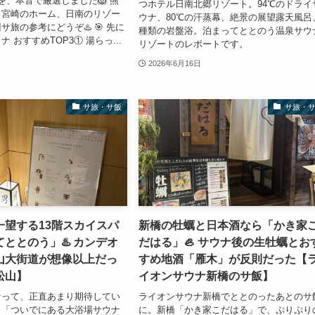
を、本音で厳選しました🦁 熊
つホテル日南北郷リゾート。94℃のドライ
、宮崎のホーム、日南のリゾー
ウナ、80℃の汗蒸幕、絶景の展望露天風呂
旅の参考にどうぞ♨️ 🎯 先に
種類の岩盤浴。泊まってととのう温泉サウ
 おすすめTOP3① 湯らっ...
リゾートのレポートです。
2026年6月16日
サ旅・サ飯
サ旅・
一望する13階スカイスパ
新橋の牡蠣と日本酒なら「かき家
ととのう」♨️ カンデオ
だはる」🦪 サウナ後の生牡蠣とお
山大街道が想像以上だっ
すめ地酒「雁木」が反則だった【
松山】
イオンサウナ新橋のサ飯】
ナって、正直あまり期待してい
ライオンサウナ新橋でととのったあとのサ
。「ついでにある大浴場サウナ
に。新橋「かき家こだはる」で、ぷりぷり