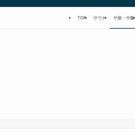
TOP
サウナ
サ旅・サ飯