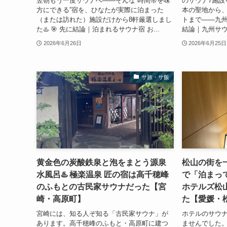
翌朝もう一度サウナへ——そんな“時間帯を味
のサウナ7施設
方にできる”宿を、ひなたが実際に泊まった
本の聖地から
（または訪れた）施設だけから8軒厳選しまし
トまで——九州サ
た♨️ 🎯 先に結論｜泊まれるサウナ宿 お...
結論｜九州サウナ
2026年6月26日
2026年6月25日
サ旅・サ飯
黄金色の炭酸鉄泉と泡をまとう源泉
松山の街を
水風呂♨️ 極楽温泉 匠の宿は高千穂峰
で「泊まって
のふもとの古民家サウナだった【宮
ホテルズ松
崎・高原町】
た【愛媛・
宮崎には、知る人ぞ知る「古民家サウナ」が
ホテルのサウ
あります。高千穂峰のふもと・高原町に建つ
ませんでした