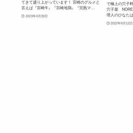
てきて盛り上がっています！ 宮崎のグルメと
で極上の穴子
言えば『宮崎牛』『宮崎地鶏』『完熟マ...
穴子屋 NORE
理人のひなたは年
2023年4月30日
2022年8月12日