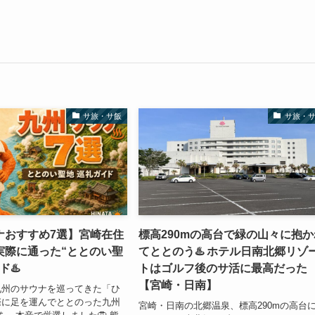
サ旅・サ飯
サ旅・
ナおすすめ7選】宮崎在住
標高290mの高台で緑の山々に抱か
実際に通った“ととのい聖
てととのう♨️ ホテル日南北郷リゾ
ド♨️
トはゴルフ後のサ活に最高だった
【宮崎・日南】
九州のサウナを巡ってきた「ひ
際に足を運んでととのった九州
宮崎・日南の北郷温泉、標高290mの高台