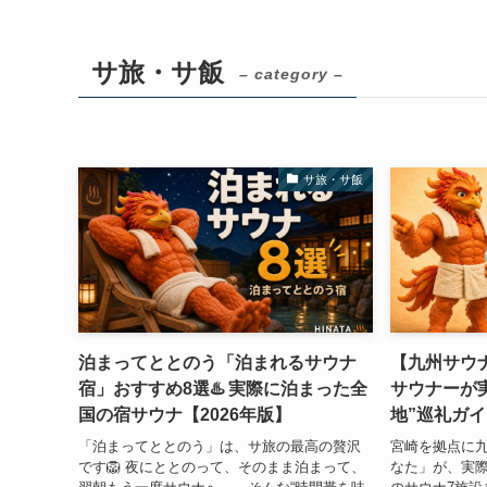
サ旅・サ飯
– category –
サ旅・サ飯
泊まってととのう「泊まれるサウナ
【九州サウ
宿」おすすめ8選♨️ 実際に泊まった全
サウナーが
国の宿サウナ【2026年版】
地”巡礼ガイ
「泊まってととのう」は、サ旅の最高の贅沢
宮崎を拠点に
です🦁 夜にととのって、そのまま泊まって、
なた」が、実