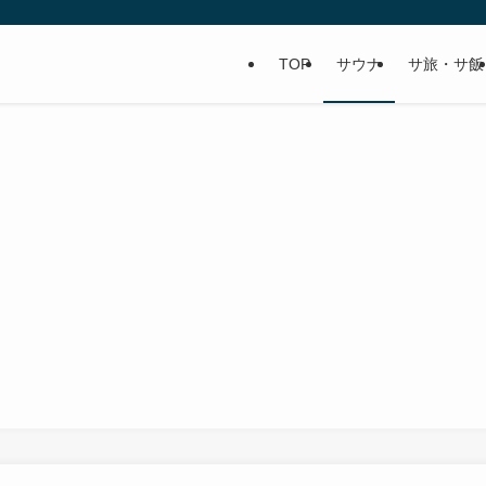
TOP
サウナ
サ旅・サ飯