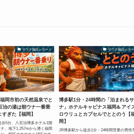
サウナ施設レポート
サウナ施設レポ
・福岡市初の天然温泉でと
博多駅1分・24時間の「泊まれる
八百治の湯は朝ウナ一番乗
ナ」ホテルキャビナス福岡♨️ アイ
よすぎた【福岡】
ロウリュとカプセルでととのう【
岡】
徒歩5分、八百治博多ホテル1階
ナ。地下1,257mから湧く福岡
JR博多駅から徒歩1分・24時間営業の男性