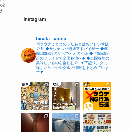
の2
サ
Instagram
hinata_sauna
🈂️サウナでととのったあとはおいしいサ飯
で🏝️
⁡◆サウナスパ健康アドバイザー
◆年
間100回超のサ活でととのう💦
◆年間50回
超のフライトで全国各地へ✈️
◆全国各地の
美味しいものを楽しむ🥂
⁡
▼下記リンクに
詳しいサウナやグルメ情報をまとめていま
す▼