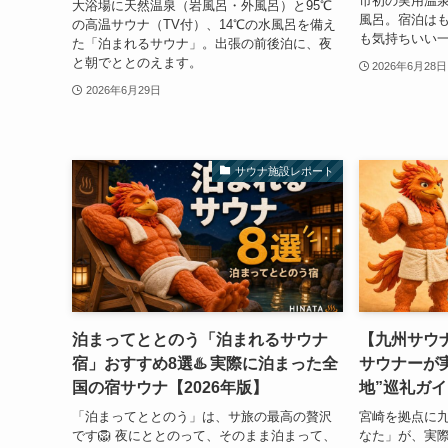
市初の実用温泉
大浴場に天然温泉（岩風呂・外風呂）と95℃
風呂。宿泊はも
の高温サウナ（TV付）、14℃の水風呂を備え
も気持ちいい
た「泊まれるサウナ」。出張の前後泊に、夜
と朝でととのえます。
2026年6月28日
2026年6月29日
サウナ施設レポート
泊まってととのう「泊まれるサウナ
【九州サウ
宿」おすすめ8選♨️ 実際に泊まった全
サウナーが
国の宿サウナ【2026年版】
地”巡礼ガイ
「泊まってととのう」は、サ旅の最高の贅沢
宮崎を拠点に
です🦁 夜にととのって、そのまま泊まって、
なた」が、実