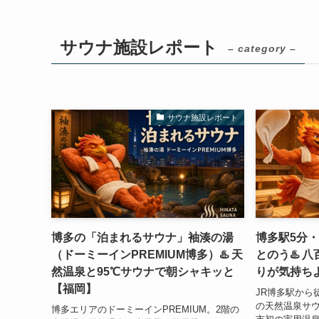
サウナ施設レポート
– category –
サウナ施設レポート
博多の「泊まれるサウナ」袖湊の湯
博多駅5分
（ドーミーインPREMIUM博多）♨️ 天
とのう♨️ 
然温泉と95℃サウナで朝シャキッと
りが気持ち
【福岡】
JR博多駅から
の天然温泉サウ
博多エリアのドーミーインPREMIUM。2階の