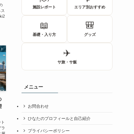
の
施設レポート
エリア別おすすめ
ネス
i2
📖
🎒
基礎・入り方
グッズ
ート
✈️
サ旅・サ飯
メニュー
の
お問合わせ
望
ひなたのプロフィールと自己紹介
ート
グラ
プライバシーポリシー
む展