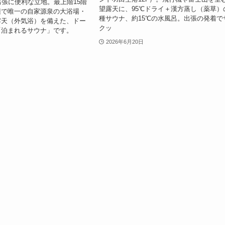
出張に便利な立地。最上階15階
望露天に、95℃ドライ＋漢方蒸し（薬草）
辺で唯一の自家源泉の大浴場・
種サウナ、約15℃の水風呂。出張の発着で
露天（外気浴）を備えた、ドー
クッ
「泊まれるサウナ」です。
2026年6月20日