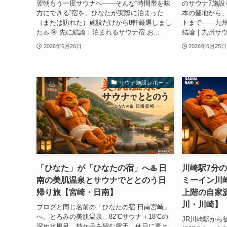
翌朝もう一度サウナへ——そんな“時間帯を味
のサウナ7施設
方にできる”宿を、ひなたが実際に泊まった
本の聖地から
（または訪れた）施設だけから8軒厳選しまし
トまで——九州サ
た♨️ 🎯 先に結論｜泊まれるサウナ宿 お...
結論｜九州サウナ
2026年6月26日
2026年6月25日
サウナ施設レポート
「ひなた」が「ひなたの宿」へ♨️ 日
川崎駅7分
南の美肌温泉とサウナでととのう日
ミーイン川崎
帰り旅【宮崎・日南】
上階の自家
川・川崎】
ブログと同じ名前の「ひなたの宿 日南宮崎」
へ。とろみの美肌温泉、82℃サウナ＋18℃の
JR川崎駅から
深め水風呂、鼓ケ岳を望む露天。休日に妻と