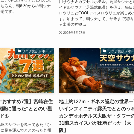
に、89℃のサウナと18℃の水
用サウナ＆カプセルホテル。高温サウナと
ちろん、朝6:30からの朝ウナ
イヤルサウナ（足湯式低温）を備え、毎日
一湯です。
ロウリュとCOOLアイスロウリュが楽しめ
す。泊まって、朝ウナして、サ飯まで完結
る出張の神拠点
2026年6月27日
サウナ施設レポート
サウナ施設レポ
ナおすすめ7選】宮崎在住
地上約127m・ギネス認定の世界一
実際に通った“ととのい聖
いインフィニティ露天でととのう♨
ド♨️
カンデオホテルズ大阪ザ・タワー
31階スカイスパが圧巻だった【大
九州のサウナを巡ってきた「ひ
阪】
際に足を運んでととのった九州