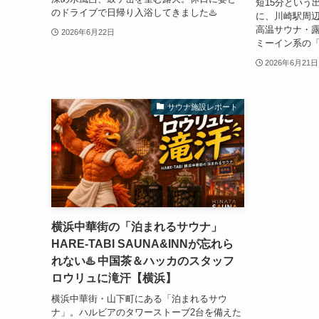
短15分という
のドライブで日帰り入浴してきました♨️
に、川崎駅周
高温サウナ・
2026年6月22日
ミーイン系の
2026年6月21日
サウナ施設レポート
横浜中華街の「泊まれるサウナ」
HARE-TABI SAUNA&INNが忘れら
れない♨️ 中国茶＆ハッカのスタッフ
ロウリュに滝汗【横浜】
横浜中華街・山下町にある「泊まれるサウ
ナ」。ハルビアのタワーストーブ2台を備えた