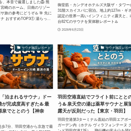
を、本音で厳選しました🦁 熊
御堂筋・カンデオホテルズ大阪ザ・タワー
、宮崎のホーム、日南のリゾー
31階スカイスパに宿泊。地上約127m・ギ
旅の参考にどうぞ♨️ 🎯 先に
認定の世界一高いインフィニティ露天と、ik
 おすすめTOP3① 湯らっ...
台82℃のサウナを実体験レポート♨️
2026年6月23日
サウナ施設レポート
サウナ施設レポ
の「泊まれるサウナ」ドー
羽田空港直結でフライト前にとと
が完成度高すぎた♨️ 最
う♨️ 泉天空の湯は薬草サウナと展
源泉でととのう【神奈
露天が反則だった【東京・羽田】
羽田空港第3ターミナル直結の羽田エアポ
ガーデン内（ホテル ヴィラフォンテーヌ 
徒歩7分、羽田空港から京急で最
ンド羽田空港12F）。飛行機や富士山を望