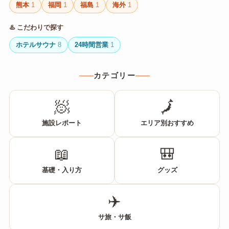
熊本
1
福岡
1
福島
1
海外
1
♨️ こだわりで探す
ホテルサウナ
8
24時間営業
1
カテゴリー
🧖
🗾
施設レポート
エリア別おすすめ
📖
🎒
基礎・入り方
グッズ
✈️
サ旅・サ飯