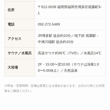
〒812-0038 福岡県福岡市博多区祇園町9-
住所
1
電話
092-272-5489
JR博多駅 徒歩約10分／地下鉄 祇園駅・
アクセス
中洲川端駅 徒歩約10分
サウナ／水風呂
高温サウナ約95℃（TV付）／水風呂14℃
2F・15:00〜翌10:00（サウナは深夜1:0
大浴場
0〜5:00休止）／天然温泉
※料金・営業時間・設備は変更になる場合があります。お出かけ前に公式情
報をご確認ください。