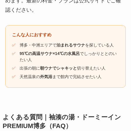
めます。最新の料金・プランは公式サイトでご確
認ください。
こんな人におすすめ
✅
博多・中洲エリアで
泊まれるサウナ
を探している人
✅
95℃の高温サウナ×14℃の水風呂
でしっかりととのい
たい人
✅
出張の朝に
朝ウナでシャキッと
切り替えたい人
✅
天然温泉の
外気浴
まで館内で完結させたい人
よくある質問｜袖湊の湯・ドーミーイン
PREMIUM博多（FAQ）