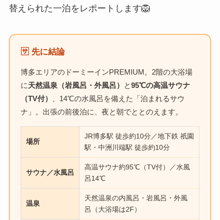
替えられた一泊をレポートします🦁
🈂️ 先に結論
博多エリアのドーミーインPREMIUM。2階の大浴場
に
天然温泉（岩風呂・外風呂）
と
95℃の高温サウナ
（TV付）
、14℃の水風呂を備えた「泊まれるサウ
ナ」。出張の前後泊に、夜と朝でととのえます。
JR博多駅 徒歩約10分／地下鉄 祇園
場所
駅・中洲川端駅 徒歩約10分
高温サウナ約95℃（TV付）／水風
サウナ／水風呂
呂14℃
天然温泉の内風呂・岩風呂・外風
温泉
呂（大浴場は2F）