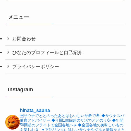
メニュー
お問合わせ
ひなたのプロフィールと自己紹介
プライバシーポリシー
Instagram
hinata_sauna
🈂️サウナでととのったあとはおいしいサ飯で🏝️
⁡◆サウナスパ
健康アドバイザー
◆年間100回超のサ活でととのう💦
◆年間
50回超のフライトで全国各地へ✈️
◆全国各地の美味しいもの
を楽しむ🥂
⁡
▼下記リンクに詳しいサウナやグルメ情報をまと