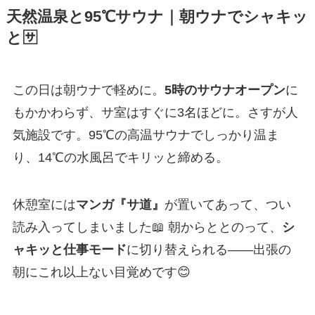
天然温泉と95℃サウナ｜朝ウナでシャキッ
と🈂️
この日は朝ウナで軽めに。
5時のサウナオープン
に
もかかわらず、サ室はすぐに3名ほどに。さすが人
気施設です。95℃の高温サウナでしっかり温ま
り、14℃の水風呂でキリッと締める。
休憩室には
マンガ『サ道』
が置いてあって、つい
読み入ってしまいました📖 朝からととのって、
シ
ャキッと仕事モード
に切り替えられる——出張の
朝にこれ以上ない目覚めです😊