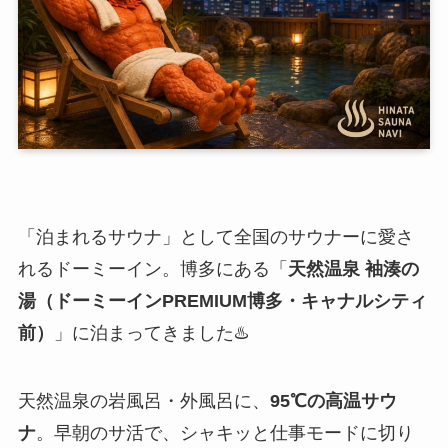
「泊まれるサウナ」として全国のサウナーに愛さ
れるドーミーイン。博多にある「
天然温泉 袖湊の
湯（ドーミーインPREMIUM博多・キャナルシティ
前）
」に泊まってきました♨️
天然温泉の岩風呂・外風呂に、
95℃の高温サウ
ナ
。早朝のサ活で、シャキッと仕事モードに切り