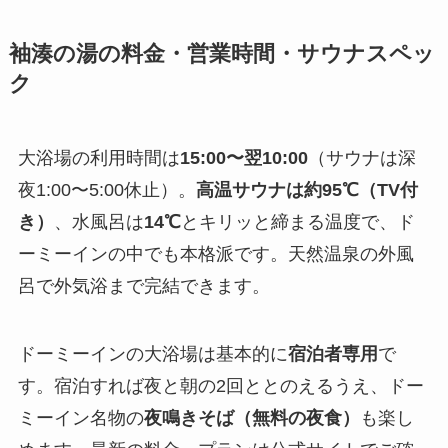
袖湊の湯の料金・営業時間・サウナスペッ
ク
大浴場の利用時間は
15:00〜翌10:00
（サウナは深
夜1:00〜5:00休止）。
高温サウナは約95℃（TV付
き）
、水風呂は
14℃
とキリッと締まる温度で、ド
ーミーインの中でも本格派です。天然温泉の外風
呂で外気浴まで完結できます。
ドーミーインの大浴場は基本的に
宿泊者専用
で
す。宿泊すれば夜と朝の2回ととのえるうえ、ドー
ミーイン名物の
夜鳴きそば（無料の夜食）
も楽し