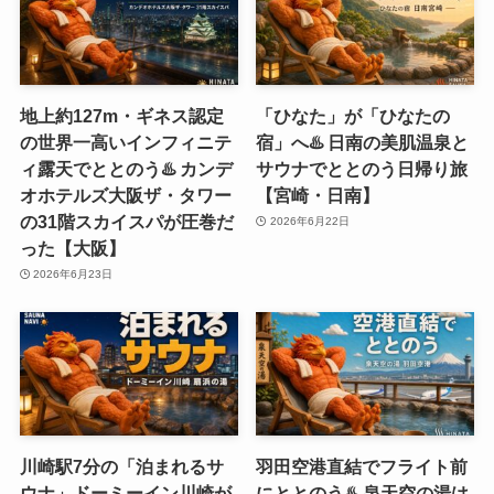
地上約127m・ギネス認定
「ひなた」が「ひなたの
の世界一高いインフィニテ
宿」へ♨️ 日南の美肌温泉と
ィ露天でととのう♨️ カンデ
サウナでととのう日帰り旅
オホテルズ大阪ザ・タワー
【宮崎・日南】
の31階スカイスパが圧巻だ
2026年6月22日
った【大阪】
2026年6月23日
川崎駅7分の「泊まれるサ
羽田空港直結でフライト前
ウナ」ドーミーイン川崎が
にととのう♨️ 泉天空の湯は