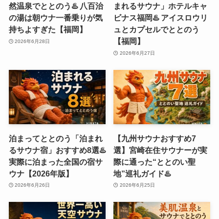
然温泉でととのう♨️ 八百治
まれるサウナ」ホテルキャ
の湯は朝ウナ一番乗りが気
ビナス福岡♨️ アイスロウリ
持ちよすぎた【福岡】
ュとカプセルでととのう
【福岡】
2026年6月28日
2026年6月27日
泊まってととのう「泊まれ
【九州サウナおすすめ7
るサウナ宿」おすすめ8選♨️
選】宮崎在住サウナーが実
実際に泊まった全国の宿サ
際に通った“ととのい聖
ウナ【2026年版】
地”巡礼ガイド♨️
2026年6月26日
2026年6月25日