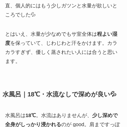
直、個人的にはもう少しガツンと水量が欲しいと
ころでした💦
とはいえ、水量が少なめでもサ室全体は
程よい湿
度
を保っていて、じわじわと汗をかけます。カラ
カラすぎず、優しく蒸されたい人には合うと思い
ます。
水風呂｜18℃・水流なしで深めが良い💦
水風呂は
18℃
。水流はありませんが、
少し深めで
全身がしっかり浸かれる
のが good。肩まですっぽ