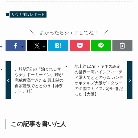
サウナ施設レポート
よかったらシェアしてね！
地上約127m・ギネス認定
川崎駅7分の「泊まれるサ
の世界一高いインフィニテ
ウナ」ドーミーイン川崎が
ィ露天でととのう♨️ カンデ
完成度高すぎた♨️ 最上階の
オホテルズ大阪ザ・タワー
自家源泉でととのう【神奈
の31階スカイスパが圧巻だ
川・川崎】
った【大阪】
この記事を書いた人