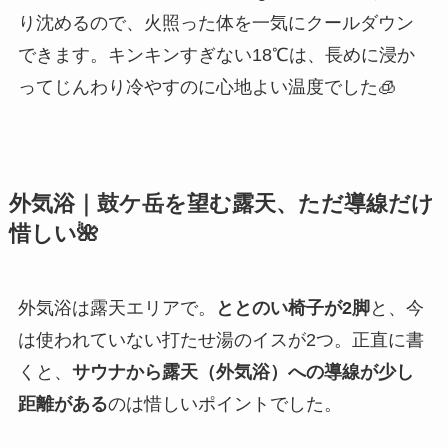
り沈めるので、火照った体を一気にクールダウン
できます。キンキンすぎない18℃は、長めに浸か
ってじんわり冷やすのに心地よい温度でした🧊
外気浴｜鼓ケ岳を望む露天、ただ導線だけ
惜しい🌺
外気浴は露天エリアで。
ととのい椅子が2脚
と、今
は使われていない打たせ湯のイスが2つ。正直に書
くと、
サウナから露天（外気浴）への導線が少し
距離がある
のは惜しいポイントでした。