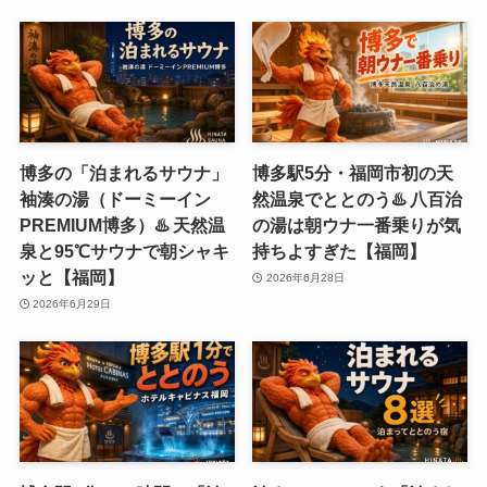
博多の「泊まれるサウナ」
博多駅5分・福岡市初の天
袖湊の湯（ドーミーイン
然温泉でととのう♨️ 八百治
PREMIUM博多）♨️ 天然温
の湯は朝ウナ一番乗りが気
泉と95℃サウナで朝シャキ
持ちよすぎた【福岡】
ッと【福岡】
2026年6月28日
2026年6月29日