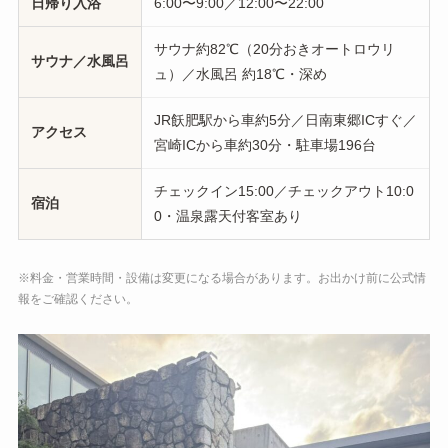
日帰り入浴
6:00〜9:00／12:00〜22:00
サウナ約82℃（20分おきオートロウリ
サウナ／水風呂
ュ）／水風呂 約18℃・深め
JR飫肥駅から車約5分／日南東郷ICすぐ／
アクセス
宮崎ICから車約30分・駐車場196台
チェックイン15:00／チェックアウト10:0
宿泊
0・温泉露天付客室あり
※料金・営業時間・設備は変更になる場合があります。お出かけ前に公式情
報をご確認ください。