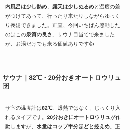
内風呂は少し熱め
、
露天は少しぬるめ
と温度の差
がつけてあって、行ったり来たりしながらゆっく
り長湯できました。正直、今回いちばん感動した
のはこの
泉質の良さ
。サウナ目当てで来ました
が、お湯だけでも来る価値ありです👍
サウナ｜82℃・20分おきオートロウリュ
🈂️
サ室の温度計は
82℃
。爆熱ではなく、じっくり入
れるタイプです。
20分おきにオートロウリュ
が作
動しますが、
水量はコップ半分ほどと控えめ
。正