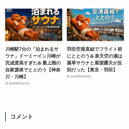
川崎駅7分の「泊まれるサ
羽田空港直結でフライト前
ウナ」ドーミーイン川崎が
にととのう♨️ 泉天空の湯は
完成度高すぎた♨️ 最上階の
薬草サウナと展望露天が反
自家源泉でととのう【神奈
則だった【東京・羽田】
川・川崎】
2026年6月20日
2026年6月21日
コメント