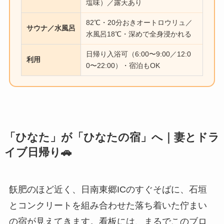
塩味）／露天あり
82℃・20分おきオートロウリュ／
サウナ／水風呂
水風呂18℃・深めで全身浸かれる
日帰り入浴可（6:00〜9:00／12:0
利用
0〜22:00）・宿泊もOK
「ひなた」が「ひなたの宿」へ｜妻とドラ
イブ日帰り🚗
飫肥のほど近く、日南東郷ICのすぐそばに、石垣
とコンクリートを組み合わせた落ち着いた佇まい
の宿が見えてきます。看板には、まるでこのブロ