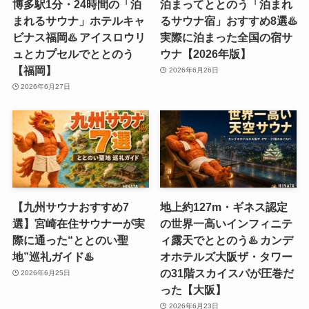
博多駅1分・24時間の「泊
泊まってととのう「泊まれ
まれるサウナ」ホテルキャ
るサウナ宿」おすすめ8選♨️
ビナス福岡♨️ アイスロウリ
実際に泊まった全国の宿サ
ュとカプセルでととのう
ウナ【2026年版】
【福岡】
2026年6月26日
2026年6月27日
【九州サウナおすすめ7
地上約127m・ギネス認定
選】宮崎在住サウナーが実
の世界一高いインフィニテ
際に通った“ととのい聖
ィ露天でととのう♨️ カンデ
地”巡礼ガイド♨️
オホテルズ大阪ザ・タワー
の31階スカイスパが圧巻だ
2026年6月25日
った【大阪】
2026年6月23日