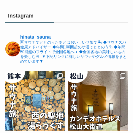
Instagram
hinata_sauna
🈂️サウナでととのったあとはおいしいサ飯で🏝️
⁡◆サウナスパ
健康アドバイザー
◆年間100回超のサ活でととのう💦
◆年間
50回超のフライトで全国各地へ✈️
◆全国各地の美味しいもの
を楽しむ🥂
⁡
▼下記リンクに詳しいサウナやグルメ情報をまと
めています▼